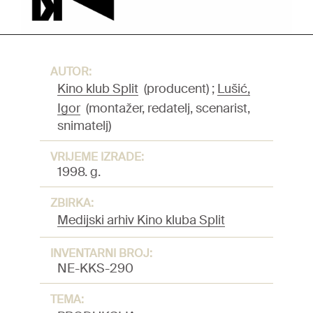
AUTOR:
Kino klub Split
(producent)
;
Lušić,
Igor
(montažer, redatelj, scenarist,
snimatelj)
VRIJEME IZRADE:
1998. g.
ZBIRKA:
Medijski arhiv Kino kluba Split
INVENTARNI BROJ:
NE-KKS-290
TEMA: