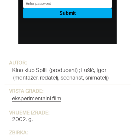
AUTOR:
Kino klub Split
(producent)
;
Lušić, Igor
(montažer, redatelj, scenarist, snimatelj)
VRSTA GRAĐE:
eksperimentalni film
VRIJEME IZRADE:
2002. g.
ZBIRKA: