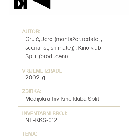
AUTOR:
Gruić, Jere
(montažer, redatelj,
scenarist, snimatelj)
;
Kino klub
Split
(producent)
VRIJEME IZRADE:
2002. g.
ZBIRKA:
Medijski arhiv Kino kluba Split
INVENTARNI BROJ:
NE-KKS-312
TEMA: