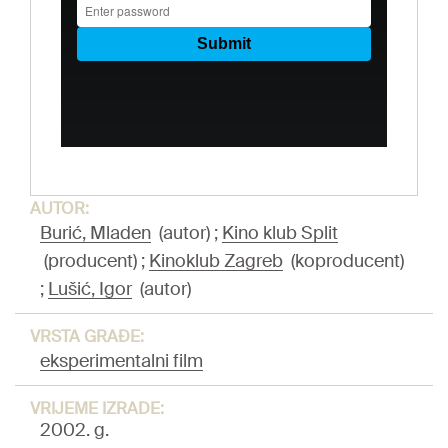
AUTOR:
Burić, Mladen
(autor)
;
Kino klub Split
(producent)
;
Kinoklub Zagreb
(koproducent)
;
Lušić, Igor
(autor)
VRSTA GRAĐE:
eksperimentalni film
VRIJEME IZRADE:
2002. g.