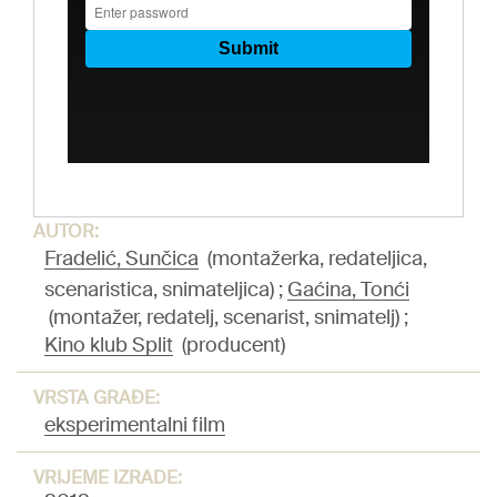
AUTOR:
Fradelić, Sunčica
(montažerka, redateljica,
scenaristica, snimateljica)
;
Gaćina, Tonći
(montažer, redatelj, scenarist, snimatelj)
;
Kino klub Split
(producent)
VRSTA GRAĐE:
eksperimentalni film
VRIJEME IZRADE: