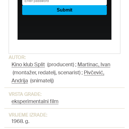
AUTOR:
Kino klub Split
(producent)
;
Martinac, Ivan
(montažer, redatelj, scenarist)
;
Pivčević,
Andrija
(snimatelj)
VRSTA GRAĐE:
eksperimentalni film
VRIJEME IZRADE:
1968. g.