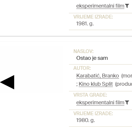
eksperimentalni film
VRIJEME IZRADE:
1981. g.
NASLOV:
Ostao je sam
AUTOR:
Karabatić, Branko
(mont
;
Kino klub Split
(produ
VRSTA GRAĐE:
eksperimentalni film
VRIJEME IZRADE:
1980. g.