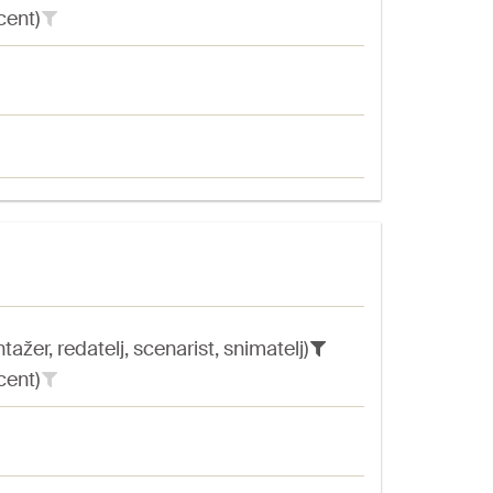
cent)
ažer, redatelj, scenarist, snimatelj)
cent)