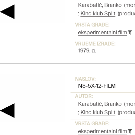
Karabatić, Branko
(mont
;
Kino klub Split
(produ
VRSTA GRAĐE:
eksperimentalni film
VRIJEME IZRADE:
1979. g.
NASLOV:
N8-5X-12-FILM
AUTOR:
Karabatić, Branko
(mont
;
Kino klub Split
(produ
VRSTA GRAĐE:
eksperimentalni film