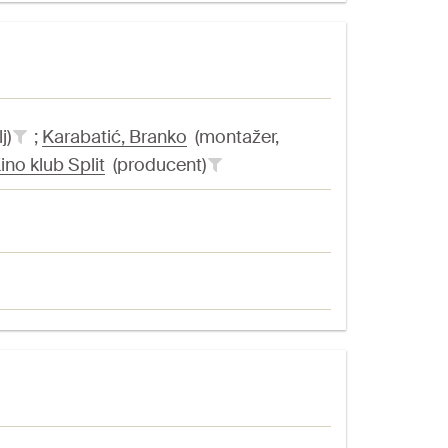
j)
;
Karabatić, Branko
(montažer,
ino klub Split
(producent)