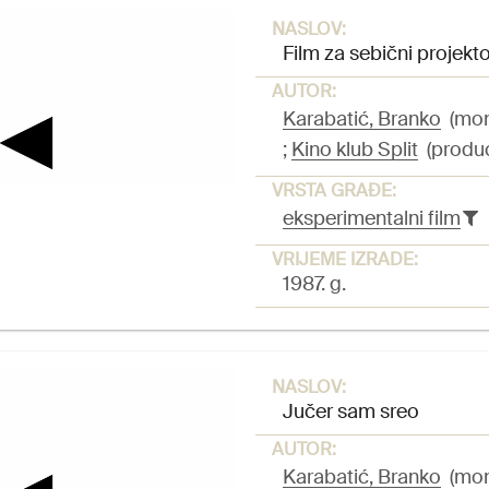
NASLOV:
Film za sebični projekt
AUTOR:
Karabatić, Branko
(mont
;
Kino klub Split
(produ
VRSTA GRAĐE:
eksperimentalni film
VRIJEME IZRADE:
1987. g.
NASLOV:
Jučer sam sreo
AUTOR:
Karabatić, Branko
(mont