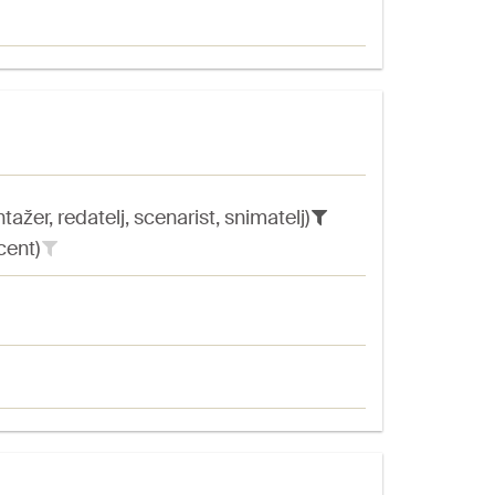
ažer, redatelj, scenarist, snimatelj)
cent)