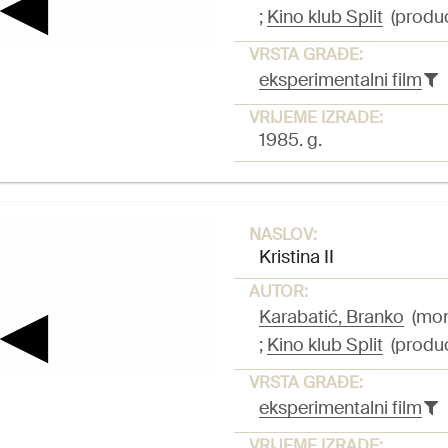
;
Kino klub Split
(produ
VRSTA GRAĐE:
eksperimentalni film
VRIJEME IZRADE:
1985. g.
NASLOV:
Kristina II
AUTOR:
Karabatić, Branko
(mont
;
Kino klub Split
(produ
VRSTA GRAĐE:
eksperimentalni film
VRIJEME IZRADE: