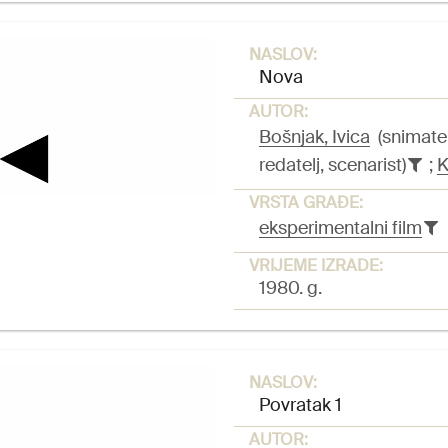
NASLOV:
Nova
AUTOR:
Bošnjak, Ivica
(snimatel
redatelj, scenarist)
;
K
VRSTA GRAĐE:
eksperimentalni film
VRIJEME IZRADE:
1980. g.
NASLOV:
Povratak 1
AUTOR: