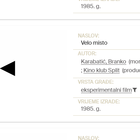
1985. g.
NASLOV:
Velo misto
AUTOR:
Karabatić, Branko
(mont
;
Kino klub Split
(produ
VRSTA GRAĐE:
eksperimentalni film
VRIJEME IZRADE:
1985. g.
NASLOV: