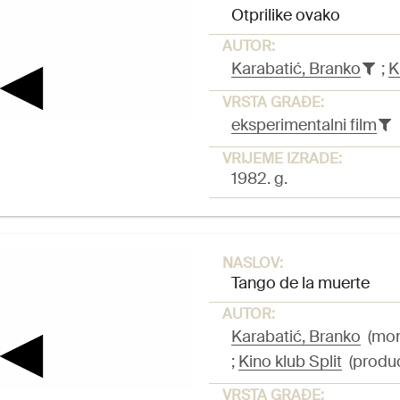
Otprilike ovako
AUTOR:
Karabatić, Branko
;
K
VRSTA GRAĐE:
eksperimentalni film
VRIJEME IZRADE:
1982. g.
NASLOV:
Tango de la muerte
AUTOR:
Karabatić, Branko
(mont
;
Kino klub Split
(produ
VRSTA GRAĐE: