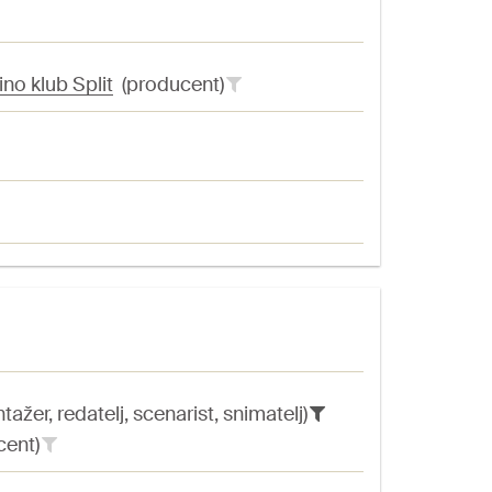
ino klub Split
(producent)
ažer, redatelj, scenarist, snimatelj)
cent)