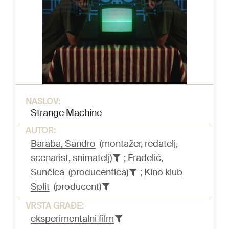
NASLOV:
Strange Machine
AUTOR:
Baraba, Sandro
(montažer, redatelj,
scenarist, snimatelj)
;
Fradelić,
Sunčica
(producentica)
;
Kino klub
Split
(producent)
VRSTA GRAĐE:
eksperimentalni film