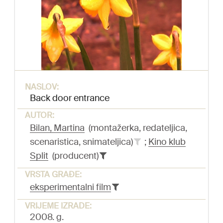
NASLOV:
Back door entrance
AUTOR:
Bilan, Martina
(montažerka, redateljica,
scenaristica, snimateljica)
;
Kino klub
Split
(producent)
VRSTA GRAĐE:
eksperimentalni film
VRIJEME IZRADE:
2008. g.