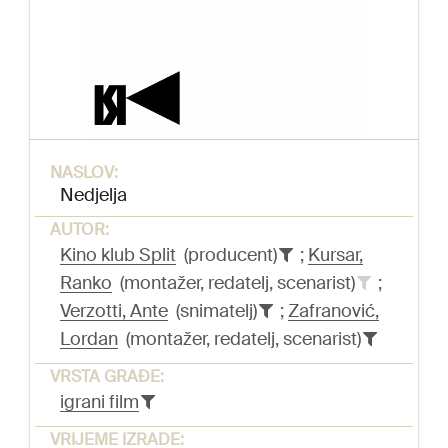
NASLOV:
Nedjelja
AUTOR:
Kino klub Split
(producent)
;
Kursar,
Ranko
(montažer, redatelj, scenarist)
;
Verzotti, Ante
(snimatelj)
;
Zafranović,
Lordan
(montažer, redatelj, scenarist)
VRSTA GRAĐE:
igrani film
VRIJEME IZRADE: