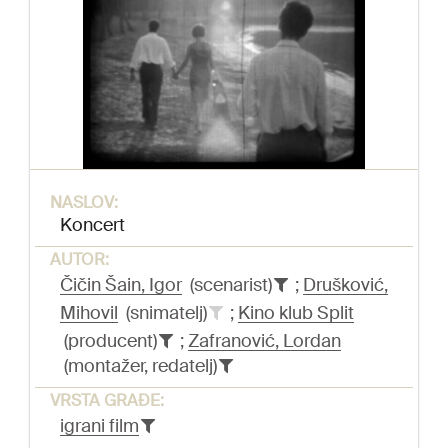
NASLOV:
Koncert
AUTOR:
Čičin Šain, Igor
(scenarist)
;
Drušković,
Mihovil
(snimatelj)
;
Kino klub Split
(producent)
;
Zafranović, Lordan
(montažer, redatelj)
VRSTA GRAĐE:
igrani film