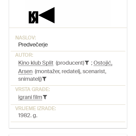
NASLOV:
Predvečerje
AUTOR:
Kino klub Split
(producent)
;
Ostojić,
Arsen
(montažer, redatelj, scenarist,
snimatelj)
VRSTA GRAĐE:
igrani film
VRIJEME IZRADE:
1982. g.