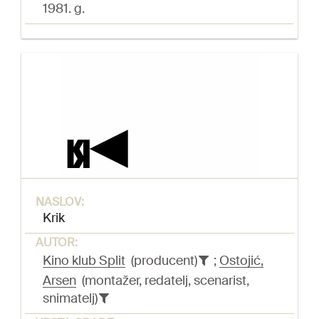
1981. g.
NASLOV:
Krik
AUTOR:
Kino klub Split
(producent)
;
Ostojić,
Arsen
(montažer, redatelj, scenarist,
snimatelj)