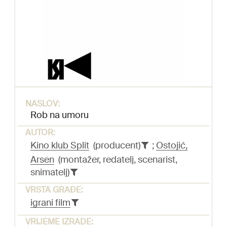
NASLOV:
Rob na umoru
AUTOR:
Kino klub Split
(producent)
;
Ostojić,
Arsen
(montažer, redatelj, scenarist,
snimatelj)
VRSTA GRAĐE:
igrani film
VRIJEME IZRADE: