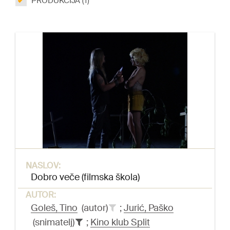
PRODUKCIJA (1)
NASLOV:
Dobro veče (filmska škola)
AUTOR:
Goleš, Tino
(autor)
;
Jurić, Paško
(snimatelj)
;
Kino klub Split