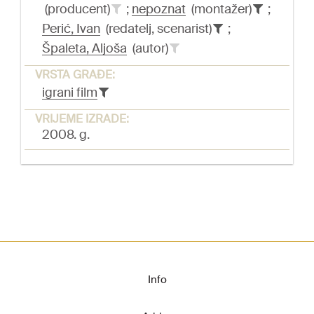
(producent)
;
nepoznat
(montažer)
;
Perić, Ivan
(redatelj, scenarist)
;
Špaleta, Aljoša
(autor)
VRSTA GRAĐE:
igrani film
VRIJEME IZRADE:
2008. g.
Info