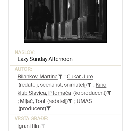
NASLOV:
Lazy Sunday Afternoon
AUTOR:
Bilankov, Martina
;
Cukar, Jure
(redatelj, scenarist, snimatelj)
;
Kino
klub Slavica, Pitomača
(koproducent)
;
Mijač, Toni
(redatelj)
;
UMAS
(producent)
VRSTA GRAĐE:
igrani film