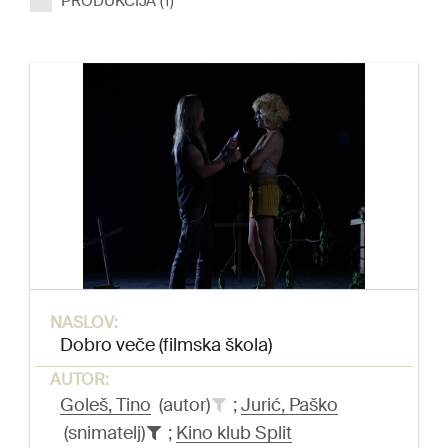
PRODUKCIJA (1)
NASLOV:
Dobro veče (filmska škola)
AUTOR:
Goleš, Tino
(autor)
;
Jurić, Paško
(snimatelj)
;
Kino klub Split