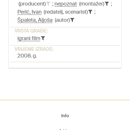
(producent)
;
nepoznat
(montažer)
;
Perić, Ivan
(redatelj, scenarist)
;
Špaleta, Aljoša
(autor)
VRSTA GRAĐE:
igrani film
VRIJEME IZRADE:
2008. g.
Info