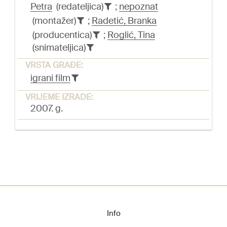
Petra
(redateljica)
;
nepoznat
(montažer)
;
Radetić, Branka
(producentica)
;
Roglić, Tina
(snimateljica)
VRSTA GRAĐE:
igrani film
VRIJEME IZRADE:
2007. g.
Info