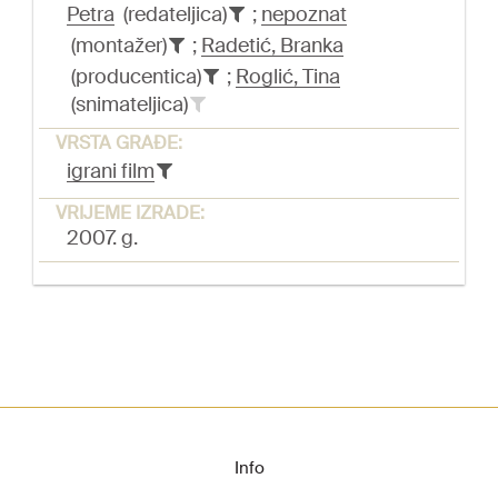
Petra
(redateljica)
;
nepoznat
(montažer)
;
Radetić, Branka
(producentica)
;
Roglić, Tina
(snimateljica)
VRSTA GRAĐE:
igrani film
VRIJEME IZRADE:
2007. g.
Info