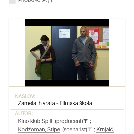
PRODUKCIJA (1)
NASLOV:
Zamela ih vrata - Filmska škola
AUTOR:
Kino klub Split
(producent)
;
Kodžoman, Stipe
(scenarist)
;
Krnjaić,