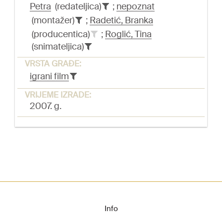
Petra
(redateljica)
;
nepoznat
(montažer)
;
Radetić, Branka
(producentica)
;
Roglić, Tina
(snimateljica)
VRSTA GRAĐE:
igrani film
VRIJEME IZRADE:
2007. g.
Info