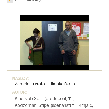
PRODUKCIJA (1)
NASLOV:
Zamela ih vrata - Filmska škola
AUTOR:
Kino klub Split
(producent)
;
Kodžoman, Stipe
(scenarist)
;
Krnjaić,