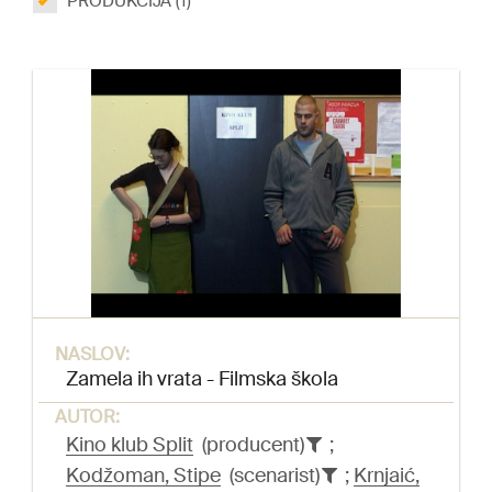
PRODUKCIJA (1)
NASLOV:
Zamela ih vrata - Filmska škola
AUTOR:
Kino klub Split
(producent)
;
Kodžoman, Stipe
(scenarist)
;
Krnjaić,