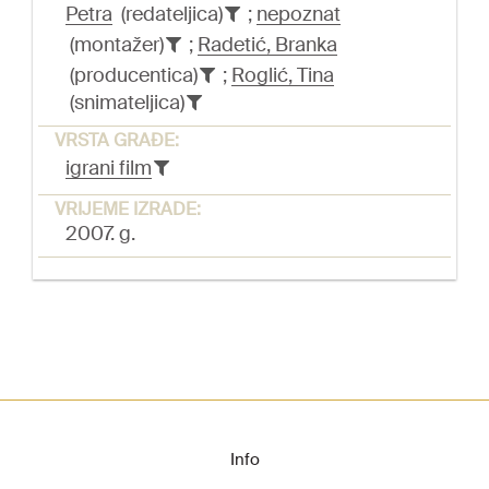
Petra
(redateljica)
;
nepoznat
(montažer)
;
Radetić, Branka
(producentica)
;
Roglić, Tina
(snimateljica)
VRSTA GRAĐE:
igrani film
VRIJEME IZRADE:
2007. g.
Info