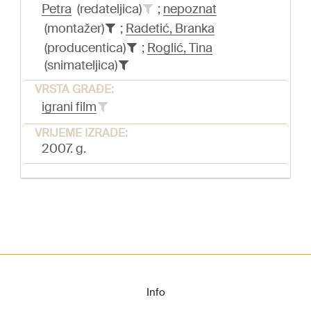
Petra
(redateljica)
;
nepoznat
(montažer)
;
Radetić, Branka
(producentica)
;
Roglić, Tina
(snimateljica)
VRSTA GRAĐE:
igrani film
VRIJEME IZRADE:
2007. g.
Info