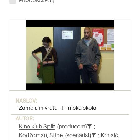
PRODUKCIJA (1)
NASLOV:
Zamela ih vrata - Filmska škola
AUTOR:
Kino klub Split
(producent)
;
Kodžoman, Stipe
(scenarist)
;
Krnjaić,