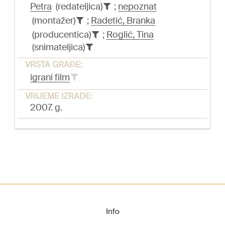
Petra
(redateljica)
;
nepoznat
(montažer)
;
Radetić, Branka
(producentica)
;
Roglić, Tina
(snimateljica)
VRSTA GRAĐE:
igrani film
VRIJEME IZRADE:
2007. g.
Info