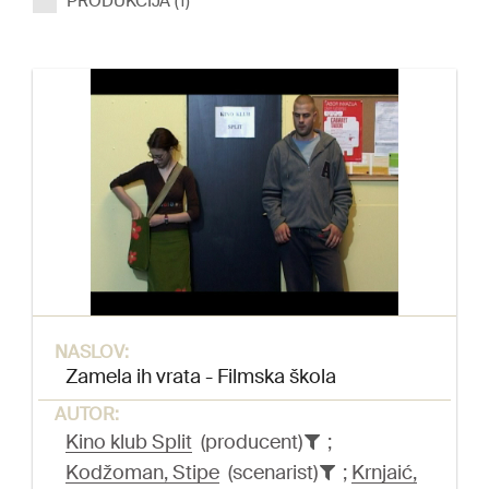
PRODUKCIJA (1)
NASLOV:
Zamela ih vrata - Filmska škola
AUTOR:
Kino klub Split
(producent)
;
Kodžoman, Stipe
(scenarist)
;
Krnjaić,