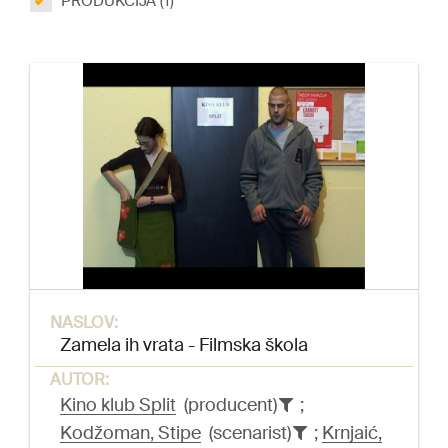
PRODUKCIJA (1)
NASLOV:
Zamela ih vrata - Filmska škola
AUTOR:
Kino klub Split
(producent)
;
Kodžoman, Stipe
(scenarist)
;
Krnjaić,