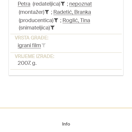
Petra
(redateljica)
;
nepoznat
(montažer)
;
Radetić, Branka
(producentica)
;
Roglić, Tina
(snimateljica)
VRSTA GRAĐE:
igrani film
VRIJEME IZRADE:
2007. g.
Info