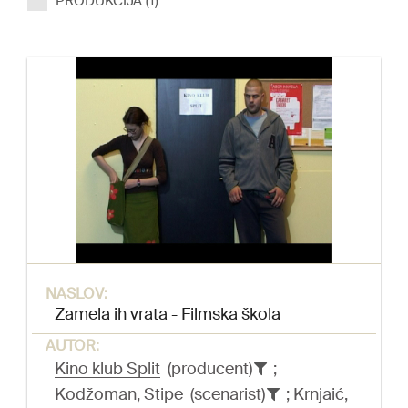
PRODUKCIJA (1)
NASLOV:
Zamela ih vrata - Filmska škola
AUTOR:
Kino klub Split
(producent)
;
Kodžoman, Stipe
(scenarist)
;
Krnjaić,