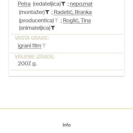
Petra
(redateljica)
;
nepoznat
(montažer)
;
Radetić, Branka
(producentica)
;
Roglić, Tina
(snimateljica)
VRSTA GRAĐE:
igrani film
VRIJEME IZRADE:
2007. g.
Info