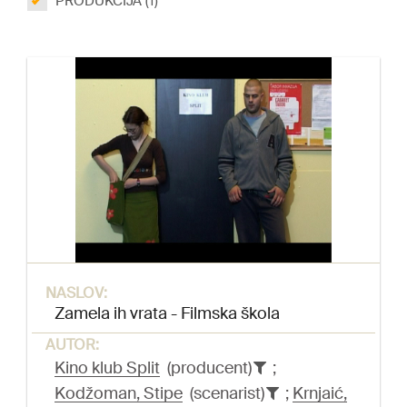
PRODUKCIJA (1)
NASLOV:
Zamela ih vrata - Filmska škola
AUTOR:
Kino klub Split
(producent)
;
Kodžoman, Stipe
(scenarist)
;
Krnjaić,