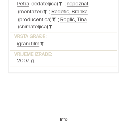
Petra
(redateljica)
;
nepoznat
(montažer)
;
Radetić, Branka
(producentica)
;
Roglić, Tina
(snimateljica)
VRSTA GRAĐE:
igrani film
VRIJEME IZRADE:
2007. g.
Info