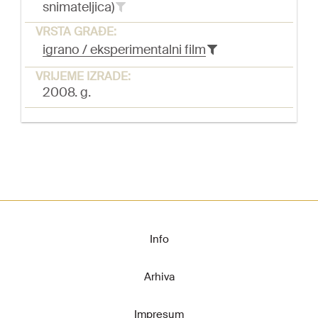
snimateljica)
VRSTA GRAĐE:
igrano / eksperimentalni film
VRIJEME IZRADE:
2008. g.
Info
Arhiva
Impresum