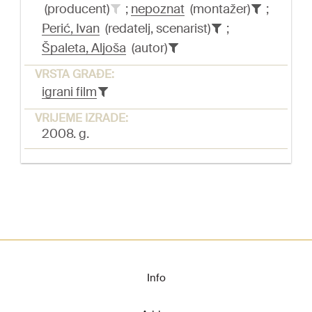
(producent)
;
nepoznat
(montažer)
;
Perić, Ivan
(redatelj, scenarist)
;
Špaleta, Aljoša
(autor)
VRSTA GRAĐE:
igrani film
VRIJEME IZRADE:
2008. g.
Info