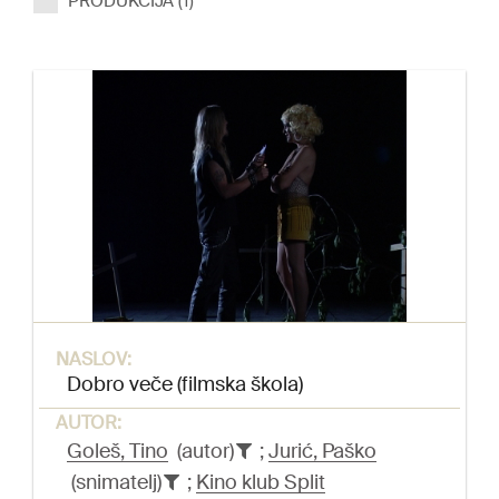
PRODUKCIJA (1)
NASLOV:
Dobro veče (filmska škola)
AUTOR:
Goleš, Tino
(autor)
;
Jurić, Paško
(snimatelj)
;
Kino klub Split