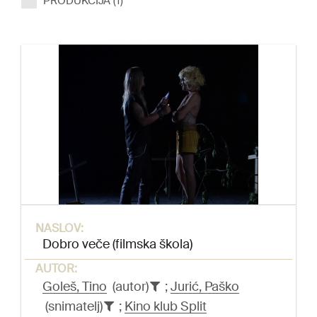
PRODUKCIJA (1)
NASLOV:
Dobro veče (filmska škola)
AUTOR:
Goleš, Tino
(autor)
;
Jurić, Paško
(snimatelj)
;
Kino klub Split