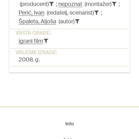
(producent)
;
nepoznat
(montažer)
;
Perić, Ivan
(redatelj, scenarist)
;
Špaleta, Aljoša
(autor)
VRSTA GRAĐE:
igrani film
VRIJEME IZRADE:
2008. g.
Info