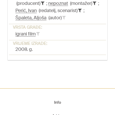
(producent)
;
nepoznat
(montažer)
;
Perić, Ivan
(redatelj, scenarist)
;
Špaleta, Aljoša
(autor)
VRSTA GRAĐE:
igrani film
VRIJEME IZRADE:
2008. g.
Info