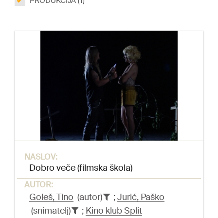
PRODUKCIJA (1)
NASLOV:
Dobro veče (filmska škola)
AUTOR:
Goleš, Tino
(autor)
;
Jurić, Paško
(snimatelj)
;
Kino klub Split