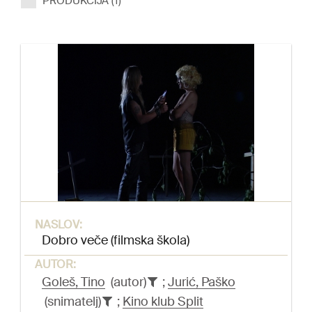
PRODUKCIJA (1)
NASLOV:
Dobro veče (filmska škola)
AUTOR:
Goleš, Tino
(autor)
;
Jurić, Paško
(snimatelj)
;
Kino klub Split