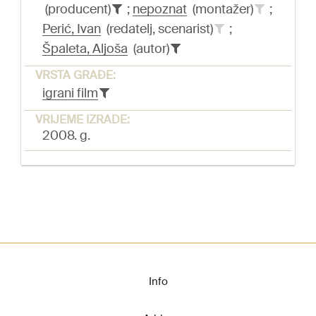
(producent)
;
nepoznat
(montažer)
;
Perić, Ivan
(redatelj, scenarist)
;
Špaleta, Aljoša
(autor)
VRSTA GRAĐE:
igrani film
VRIJEME IZRADE:
2008. g.
Info