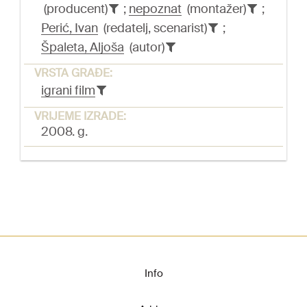
(producent)
;
nepoznat
(montažer)
;
Perić, Ivan
(redatelj, scenarist)
;
Špaleta, Aljoša
(autor)
VRSTA GRAĐE:
igrani film
VRIJEME IZRADE:
2008. g.
Info