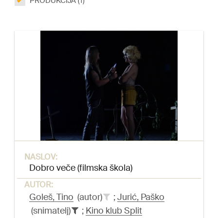
PRODUKCIJA (1)
NASLOV:
Dobro veče (filmska škola)
AUTOR:
Goleš, Tino
(autor)
;
Jurić, Paško
(snimatelj)
;
Kino klub Split