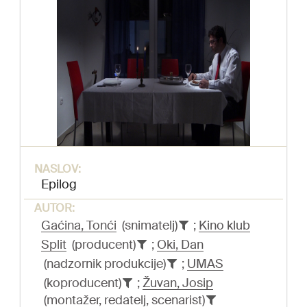
NASLOV:
Epilog
AUTOR:
Gaćina, Tonći
(snimatelj)
;
Kino klub
Split
(producent)
;
Oki, Dan
(nadzornik produkcije)
;
UMAS
(koproducent)
;
Žuvan, Josip
(montažer, redatelj, scenarist)