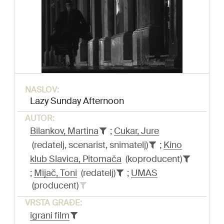
NASLOV:
Lazy Sunday Afternoon
AUTOR:
Bilankov, Martina
;
Cukar, Jure
(redatelj, scenarist, snimatelj)
;
Kino
klub Slavica, Pitomača
(koproducent)
;
Mijač, Toni
(redatelj)
;
UMAS
(producent)
VRSTA GRAĐE:
igrani film