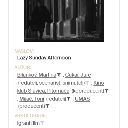
NASLOV:
Lazy Sunday Afternoon
AUTOR:
Bilankov, Martina
;
Cukar, Jure
(redatelj, scenarist, snimatelj)
;
Kino
klub Slavica, Pitomača
(koproducent)
;
Mijač, Toni
(redatelj)
;
UMAS
(producent)
VRSTA GRAĐE:
igrani film