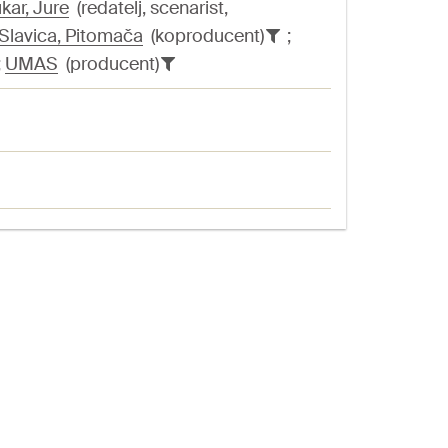
kar, Jure
(redatelj, scenarist,
 Slavica, Pitomača
(koproducent)
;
;
UMAS
(producent)