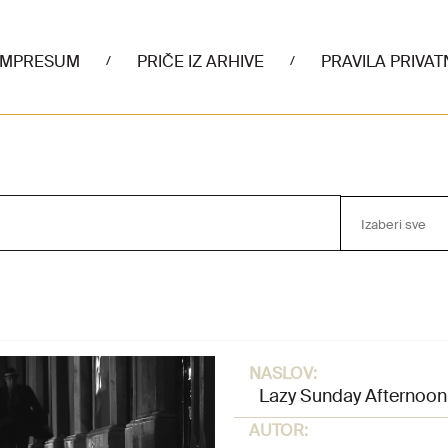
IMPRESUM
PRIČE IZ ARHIVE
PRAVILA PRIVAT
/
/
Izaberi sve
NASLOV:
Lazy Sunday Afternoon
AUTOR: