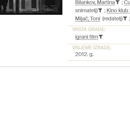
Bilankov, Martina
;
Cu
snimatelj)
;
Kino klub
Mijač, Toni
(redatelj)
VRSTA GRAĐE:
igrani film
VRIJEME IZRADE:
2012. g.