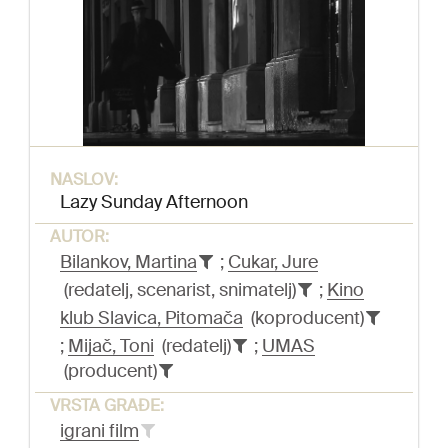
NASLOV:
Lazy Sunday Afternoon
AUTOR:
Bilankov, Martina
;
Cukar, Jure
(redatelj, scenarist, snimatelj)
;
Kino
klub Slavica, Pitomača
(koproducent)
;
Mijač, Toni
(redatelj)
;
UMAS
(producent)
VRSTA GRAĐE:
igrani film