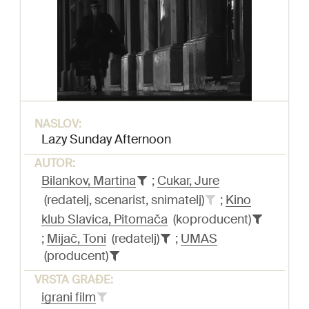
NASLOV:
Lazy Sunday Afternoon
AUTOR:
Bilankov, Martina
;
Cukar, Jure
(redatelj, scenarist, snimatelj)
;
Kino
klub Slavica, Pitomača
(koproducent)
;
Mijač, Toni
(redatelj)
;
UMAS
(producent)
VRSTA GRAĐE:
igrani film