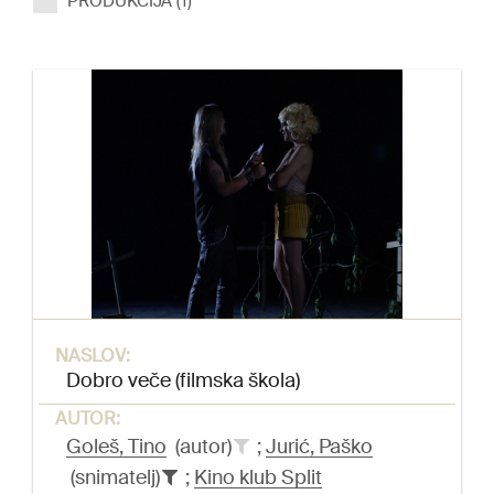
PRODUKCIJA (1)
NASLOV:
Dobro veče (filmska škola)
AUTOR:
Goleš, Tino
(autor)
;
Jurić, Paško
(snimatelj)
;
Kino klub Split