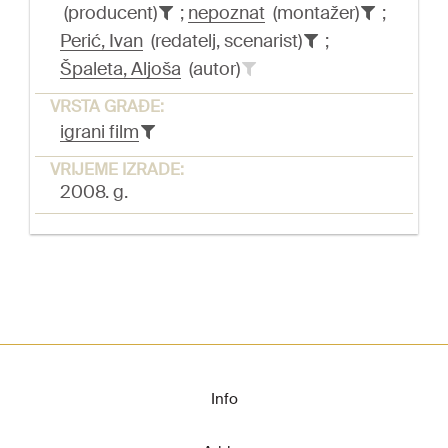
(producent)
;
nepoznat
(montažer)
;
Perić, Ivan
(redatelj, scenarist)
;
Špaleta, Aljoša
(autor)
VRSTA GRAĐE:
igrani film
VRIJEME IZRADE:
2008. g.
Info