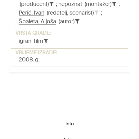
(producent)
;
nepoznat
(montažer)
;
Perić, Ivan
(redatelj, scenarist)
;
Špaleta, Aljoša
(autor)
VRSTA GRAĐE:
igrani film
VRIJEME IZRADE:
2008. g.
Info