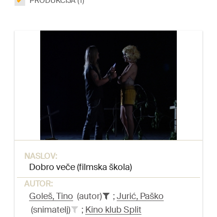
PRODUKCIJA (1)
NASLOV:
Dobro veče (filmska škola)
AUTOR:
Goleš, Tino
(autor)
;
Jurić, Paško
(snimatelj)
;
Kino klub Split