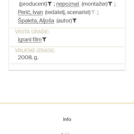
(producent)
;
nepoznat
(montažer)
;
Perić, Ivan
(redatelj, scenarist)
;
Špaleta, Aljoša
(autor)
VRSTA GRAĐE:
igrani film
VRIJEME IZRADE:
2008. g.
Info