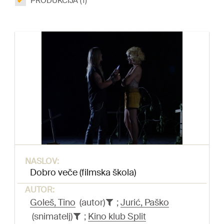
PRODUKCIJA (1)
NASLOV:
Dobro veče (filmska škola)
AUTOR:
Goleš, Tino
(autor)
;
Jurić, Paško
(snimatelj)
;
Kino klub Split