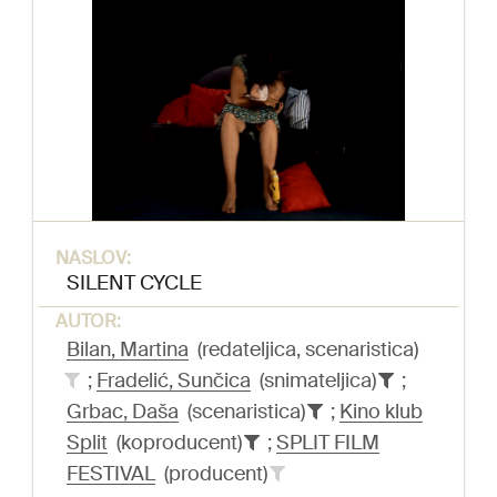
NASLOV:
SILENT CYCLE
AUTOR:
Bilan, Martina
(redateljica, scenaristica)
;
Fradelić, Sunčica
(snimateljica)
;
Grbac, Daša
(scenaristica)
;
Kino klub
Split
(koproducent)
;
SPLIT FILM
FESTIVAL
(producent)