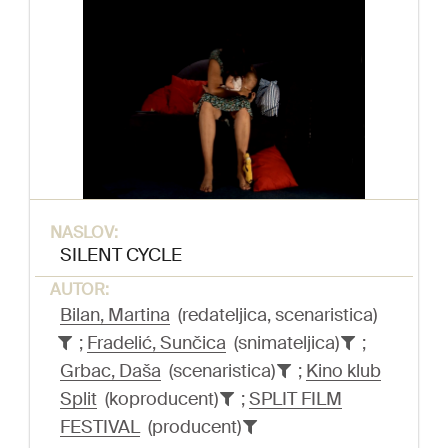
NASLOV:
SILENT CYCLE
AUTOR:
Bilan, Martina
(redateljica, scenaristica)
;
Fradelić, Sunčica
(snimateljica)
;
Grbac, Daša
(scenaristica)
;
Kino klub
Split
(koproducent)
;
SPLIT FILM
FESTIVAL
(producent)