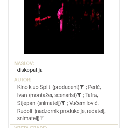
NASLOV:
diskopatija
AUTOR:
Kino klub Split
(producent)
;
Perić,
Ivan
(montažer, scenarist)
;
Tafra,
Stjepan
(snimatelj)
;
Vučemilović,
Rudolf
(nadzornik produkcije, redatelj,
snimatelj)