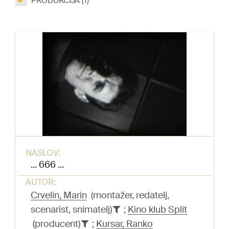
PRODUKCIJA (1)
NASLOV:
... 666 ...
AUTOR:
Crvelin, Marin
(montažer, redatelj,
scenarist, snimatelj)
;
Kino klub Split
(producent)
;
Kursar, Ranko