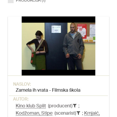
PRODUKCIJA (1)
NASLOV:
Zamela ih vrata - Filmska škola
AUTOR:
Kino klub Split
(producent)
;
Kodžoman, Stipe
(scenarist)
;
Krnjaić,