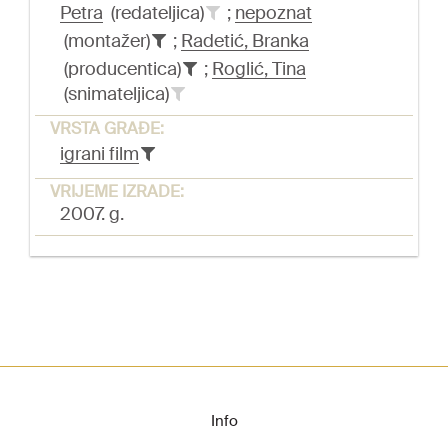
Petra
(redateljica)
;
nepoznat
(montažer)
;
Radetić, Branka
(producentica)
;
Roglić, Tina
(snimateljica)
VRSTA GRAĐE:
igrani film
VRIJEME IZRADE:
2007. g.
Info