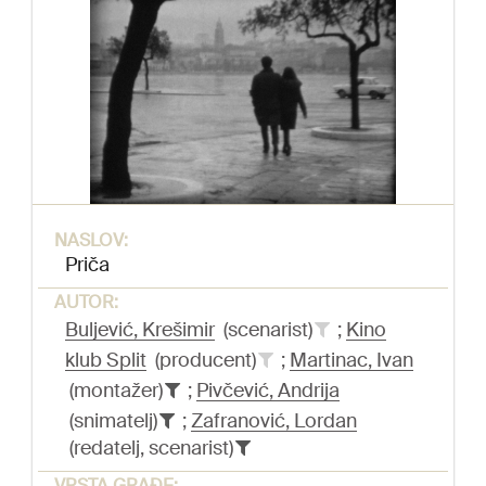
NASLOV:
Priča
AUTOR:
Buljević, Krešimir
(scenarist)
;
Kino
klub Split
(producent)
;
Martinac, Ivan
(montažer)
;
Pivčević, Andrija
(snimatelj)
;
Zafranović, Lordan
(redatelj, scenarist)
VRSTA GRAĐE: