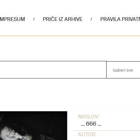
IMPRESUM
PRIČE IZ ARHIVE
PRAVILA PRIVAT
/
/
Izaberi sve
NASLOV:
... 666 ...
AUTOR: