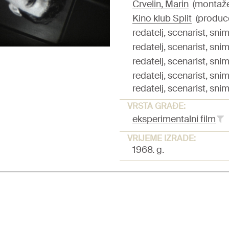
Crvelin, Marin
(montažer,
Kino klub Split
(produc
redatelj, scenarist, snim
redatelj, scenarist, snim
redatelj, scenarist, snim
redatelj, scenarist, snim
redatelj, scenarist, snim
VRSTA GRAĐE:
eksperimentalni film
VRIJEME IZRADE:
1968. g.