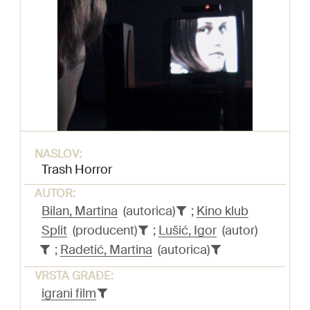
NASLOV:
Trash Horror
AUTOR:
Bilan, Martina
(autorica)
;
Kino klub
Split
(producent)
;
Lušić, Igor
(autor)
;
Radetić, Martina
(autorica)
VRSTA GRAĐE:
igrani film