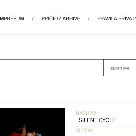
IMPRESUM
PRIČE IZ ARHIVE
PRAVILA PRIVAT
/
/
Izaberi sve
NASLOV:
SILENT CYCLE
AUTOR: