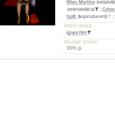
Bilan, Martina
(redatelji
(snimateljica)
;
Grbac
Split
(koproducent)
;
VRSTA GRAĐE:
igrani film
VRIJEME IZRADE:
2011. g.