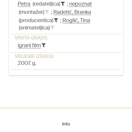
Petra
(redateljica)
;
nepoznat
(montažer)
;
Radetić, Branka
(producentica)
;
Roglić, Tina
(snimateljica)
VRSTA GRAĐE:
igrani film
VRIJEME IZRADE:
2007. g.
Info