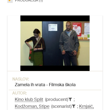
PRODUKCIJA (1)
NASLOV:
Zamela ih vrata - Filmska škola
AUTOR:
Kino klub Split
(producent)
;
Kodžoman, Stipe
(scenarist)
;
Krnjaić,