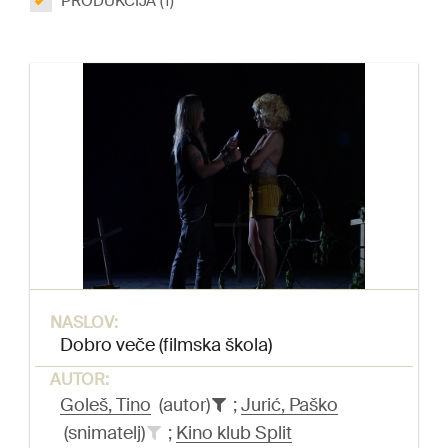
PRODUKCIJA (1)
NASLOV:
Dobro veče (filmska škola)
AUTOR:
Goleš, Tino
(autor)
;
Jurić, Paško
(snimatelj)
;
Kino klub Split