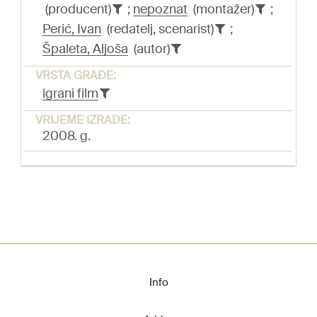
(producent)
;
nepoznat
(montažer)
;
Perić, Ivan
(redatelj, scenarist)
;
Špaleta, Aljoša
(autor)
VRSTA GRAĐE:
igrani film
VRIJEME IZRADE:
2008. g.
Info